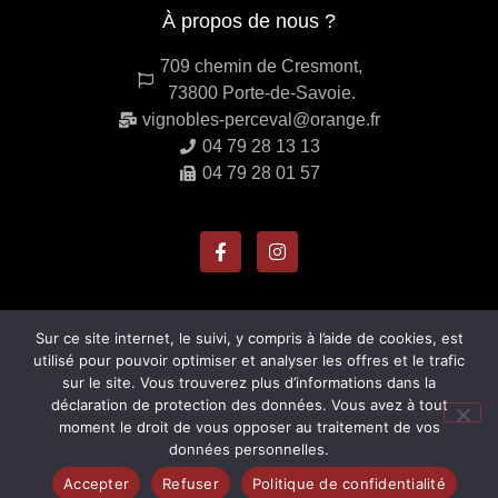
À propos de nous ?
709 chemin de Cresmont,
73800 Porte-de-Savoie.
vignobles-perceval@orange.fr
04 79 28 13 13
04 79 28 01 57
Sur ce site internet, le suivi, y compris à l’aide de cookies, est
utilisé pour pouvoir optimiser et analyser les offres et le trafic
sur le site. Vous trouverez plus d’informations dans la
déclaration de protection des données. Vous avez à tout
moment le droit de vous opposer au traitement de vos
© Tous droits réservés - 2022
données personnelles.
Domaine Perceval
Accepter
Refuser
Politique de confidentialité