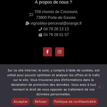
À propos de nous ?
709 chemin de Cresmont,
73800 Porte-de-Savoie.
vignobles-perceval@orange.fr
04 79 28 13 13
04 79 28 01 57
Sur ce site internet, le suivi, y compris à l’aide de cookies, est
utilisé pour pouvoir optimiser et analyser les offres et le trafic
sur le site. Vous trouverez plus d’informations dans la
déclaration de protection des données. Vous avez à tout
moment le droit de vous opposer au traitement de vos
© Tous droits réservés - 2022
données personnelles.
Domaine Perceval
Accepter
Refuser
Politique de confidentialité