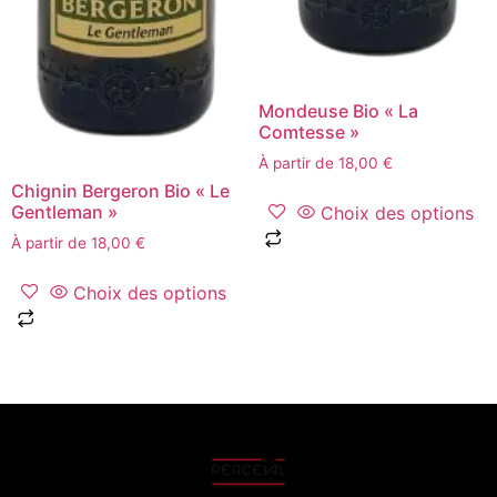
Mondeuse Bio « La
Comtesse »
À partir de
18,00
€
Chignin Bergeron Bio « Le
Gentleman »
Choix des options
À partir de
18,00
€
Choix des options